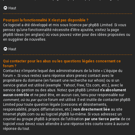
Haut
Pourquoi la fonctionnalité X n’est pas disponible ?
Ce logiciel a été développé et mis sous licence par phpBB Limited. Si vous
pensez qu’une fonctionnalité nécessite d’être ajoutée, visitez la page
phpBB Ideas
(en anglais) où vous pouvez voter pour des idées proposées ou
en suggérer de nouvelles.
Haut
Qui contacter pour les abus ou les questions légales concernant ce
forum ?
Contactez n’importe lequel des administrateurs de la liste « L’équipe du
forum ». Si vous restez sans réponse alors prenez contact avec le
propriétaire du domaine (en faisant une
recherche sur whois
) ou si un
service gratuit est utilisé (exemple : Yahoo!, Free, f2s.com, etc.), avec le
service de gestion ou des abus. Notez que phpBB Limited
n’a absolument
aucun contrôle
et ne peut être, en aucun cas, tenu pour responsable sur
comment
,
où
ou
par qui
ce forum est utilisé. Il est inutile de contacter phpBB
Limited pour toute question légale (cessions et désistements,
responsabilité, propos diffamatoires, etc.)
non directement liée
au site
Internet phpbb.com ou au logiciel phpBB lui-même. Si vous adressez un
courriel au groupe phpBB à propos de l’utilisation
par une tierce partie
de ce
logiciel vous devez vous attendre à une réponse très courte voire à aucune
réponse du tout.