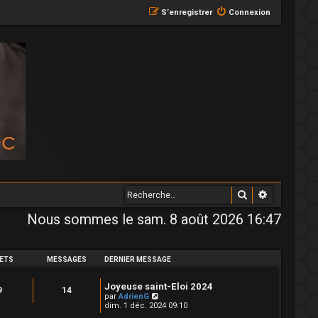
S’enregistrer
Connexion
Rechercher
Recherche
Nous sommes le sam. 8 août 2026 16:47
ETS
MESSAGES
DERNIER MESSAGE
Joyeuse saint-Eloi 2024
9
14
V
par
AdrienG
o
dim. 1 déc. 2024 09:10
i