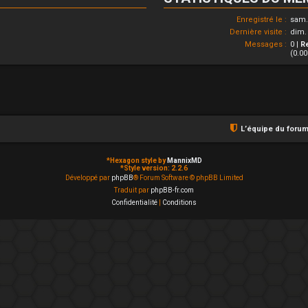
Enregistré le :
sam. 
Dernière visite :
dim. 
Messages :
0 |
R
(0.0
L’équipe du foru
*
Hexagon style by
MannixMD
*
Style version: 2.2.6
Développé par
phpBB
® Forum Software © phpBB Limited
Traduit par
phpBB-fr.com
Confidentialité
|
Conditions