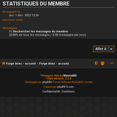
STATISTIQUES DU MEMBRE
Enregistré le :
jeu. 1 déc. 2022 12:56
Dernière visite :
-
Messages :
0 |
Rechercher les messages du membre
(0.00% de tous les messages / 0.00 messages par jour)
Aller à
Forge Intec - accueil
Forge Intec - accueil
*
Hexagon style by
MannixMD
*
Style version: 2.2.6
Développé par
phpBB
® Forum Software © phpBB Limited
Traduit par
phpBB-fr.com
Confidentialité
|
Conditions