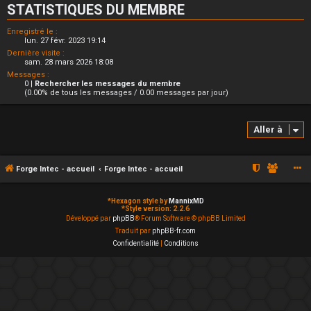
STATISTIQUES DU MEMBRE
Enregistré le :
lun. 27 févr. 2023 19:14
Dernière visite :
sam. 28 mars 2026 18:08
Messages :
0 |
Rechercher les messages du membre
(0.00% de tous les messages / 0.00 messages par jour)
Aller à
Forge Intec - accueil
Forge Intec - accueil
*
Hexagon style by
MannixMD
*
Style version: 2.2.6
Développé par
phpBB
® Forum Software © phpBB Limited
Traduit par
phpBB-fr.com
Confidentialité
|
Conditions