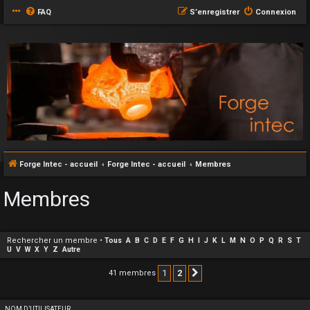
FAQ
S’enregistrer
Connexion
Forge Intec - accueil
Forge Intec - accueil
Membres
Membres
Rechercher un membre
•
Tous
A
B
C
D
E
F
G
H
I
J
K
L
M
N
O
P
Q
R
S
T
U
V
W
X
Y
Z
Autre
1
2
41 membres
Suivante
NOM D’UTILISATEUR