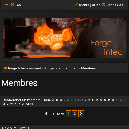
FAQ
S’enregistrer
Connexion
Forge Intec - accueil
Forge Intec - accueil
Membres
Membres
Rechercher un membre
•
Tous
A
B
C
D
E
F
G
H
I
J
K
L
M
N
O
P
Q
R
S
T
U
V
W
X
Y
Z
Autre
1
2
41 membres
Suivante
NOM D’UTILISATEUR