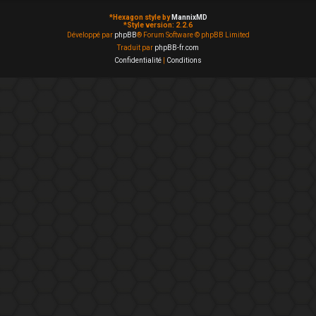
*
Hexagon style by
MannixMD
*
Style version: 2.2.6
Développé par
phpBB
® Forum Software © phpBB Limited
Traduit par
phpBB-fr.com
Confidentialité
|
Conditions