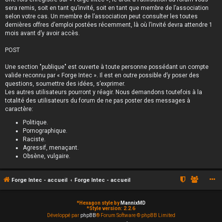
sera remis, soit en tant qu’invité, soit en tant que membre de l’association
selon votre cas. Un membre de l’association peut consulter les toutes
dernières offres d’emploi postées récemment, là où l’invité devra attendre 1
mois avant d’y avoir accès.
POST
Une section "publique" est ouverte à toute personne possédant un compte
valide reconnu par « Forge Intec ». Il est en outre possible d’y poser des
questions, soumettre des idées, s’exprimer.
Les autres utilisateurs pourront y réagir. Nous demandons toutefois à la
totalité des utilisateurs du forum de ne pas poster des messages à
caractère:
Politique.
Pornographique.
Raciste.
Agressif, menaçant.
Obsène, vulgaire.
Forge Intec - accueil
Forge Intec - accueil
*
Hexagon style by
MannixMD
*
Style version: 2.2.6
Développé par
phpBB
® Forum Software © phpBB Limited